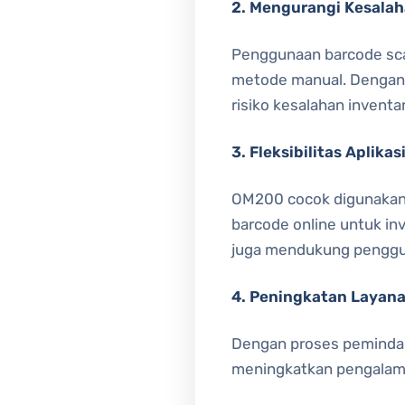
2. Mengurangi Kesala
Penggunaan barcode sca
metode manual. Dengan a
risiko kesalahan inventar
3. Fleksibilitas Aplikas
OM200 cocok digunakan d
barcode online untuk inv
juga mendukung penggun
4. Peningkatan Layan
Dengan proses pemindaian
meningkatkan pengalama