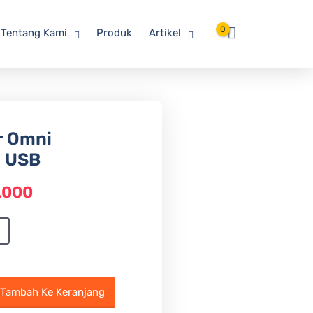
0
Tentang Kami
Produk
Artikel
r Omni
0 USB
.000
Tambah Ke Keranjang