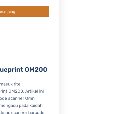
Keranjang
lueprint OM200
masuk ritel,
int OM200. Artikel ini
code scanner Omni
 mengacu pada kaidah
de qr, scanner barcode